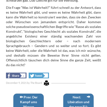
Schwarzen gab. Das Gleiche gilt für die Werbung.
Die Frage “Was ist Wahrheit?” führt schnell zu der Antwort, dass
es keine Wahrheit gibt, und wenn es keine Wahrheit gibt, dann
kann die Wahrheit so konstruiert werden, dass sie den Zwecken
oder Wünschen von jemandem entspricht. Daher kommen
solche pseudowissenschaftlichen Begriffe wie “Rasse als soziales
Konstrukt”, “biologisches Geschlecht als soziales Konstrukt”, die
angebliche Existenz einer ständig wachsenden Zahl von
biologischen Geschlechtern oder – nach modernem
Sprachgebrauch – Gendern und so weiter und so fort. Es gibt
keine Wahrheit, oder die Wahrheit ist das, was ich mir wünsche,
und deshalb müssen die Beweise Ihrer Sinne nicht gelten.
Offensichtlich täuschen dich deine Sinne die ganze Zeit, weißt
du das nicht?
+
+
Share
Tweet
December 9, 2021
by
The Board
Prev: Der
Next:
Kampf ums
Libération und
Wasser
der neue EU-