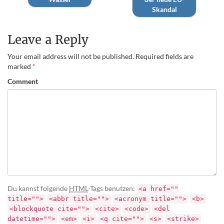
Skandal
Leave a Reply
Your email address will not be published.
Required fields are
marked
*
Comment
Du kannst folgende
HTML
-Tags benutzen:
<a href=""
title="">
<abbr title="">
<acronym title="">
<b>
<blockquote cite="">
<cite>
<code>
<del
datetime="">
<em>
<i>
<q cite="">
<s>
<strike>