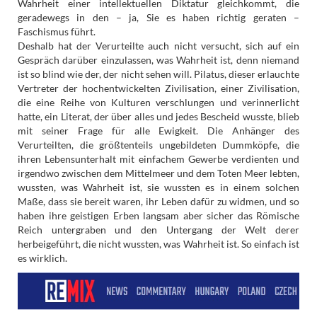
Wahrheit einer intellektuellen Diktatur gleichkommt, die
geradewegs in den – ja, Sie es haben richtig geraten –
Faschismus führt.
Deshalb hat der Verurteilte auch nicht versucht, sich auf ein
Gespräch darüber einzulassen, was Wahrheit ist, denn niemand
ist so blind wie der, der nicht sehen will. Pilatus, dieser erlauchte
Vertreter der hochentwickelten Zivilisation, einer Zivilisation,
die eine Reihe von Kulturen verschlungen und verinnerlicht
hatte, ein Literat, der über alles und jedes Bescheid wusste, blieb
mit seiner Frage für alle Ewigkeit. Die Anhänger des
Verurteilten, die größtenteils ungebildeten Dummköpfe, die
ihren Lebensunterhalt mit einfachem Gewerbe verdienten und
irgendwo zwischen dem Mittelmeer und dem Toten Meer lebten,
wussten, was Wahrheit ist, sie wussten es in einem solchen
Maße, dass sie bereit waren, ihr Leben dafür zu widmen, und so
haben ihre geistigen Erben langsam aber sicher das Römische
Reich untergraben und den Untergang der Welt derer
herbeigeführt, die nicht wussten, was Wahrheit ist. So einfach ist
es wirklich.