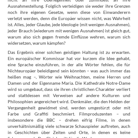
Ausnahmestellung. Folglich verteidigen sie weder ihre Grenzen
noch ihre eigenen Gesetze, wenn diese von Einwanderern
verletzt werden, denn die Europäer wissen nicht, was Wahrheit
ist. Alles, jeder Glaube, jede Ideologie (mit wenigen Ausnahmen),
jeder Brauch (wiederum mit wenigen Ausnahmen) ist gleich gut,
warum also sich gegen fremde Einflüsse wehren, warum sich
widersetzen, warum kämpfen?
Das Ergebnis einer solchen geistigen Haltung ist zu erwarten.
Ein europäischer Kommissar hat vor kurzem die Idee gehabt,
eine Sprache einzuführen, in der alle Wörter fehlen, die für
Nichteuropäer beleidigend sein könnten – was auch immer das
heißen mag –, Wörter wie Weihnachten, meine Herren und
Damen und der Eigenname Maria. Die Kathedrale Notre-Dame
wird so umgebaut, dass sie ihren christlichen Charakter verliert
und stattdessen mit Verweisen auf andere Kulturen und
Philosophien angereichert wird. Denkmäler, die den Helden der
Vergangenheit gewidmet sind, werden umgestürzt oder mit
Farbe und Graffiti beschmiert. Filmproduzenten – und
insbesondere die BBC – drehen eifrig Filme, in denen
unverhältnismäßig viele schwarze Schauspieler auftreten, auch
in Geschichten über Zeiten und Orte, in denen es keine