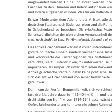
umgewandelt wurden. China und Indien werden ihre 
Europäer zu den Chinesen und Indern aufschauen wer
und Indern aufgesehen wurden. Was für ein Rollentau
Es war Mode unter dem Adel und der Aristokratie de
deutschen Staaten, nach Süden zu reisen und die Ruine
in Griechenland zu besuchen.
Die griechischen Inseln
Sehenswürdigkeiten der glorreichen Vergangenheit d
stieg, noch strahlt ihr Lenz, ihr Himmel lacht, das andre all 
Das antike Griechenland war einst voller unternehmeris
größte politische Einheit, sondern vielmehr eine An
und kolonisierte die Küstenregionen des Mittelmee
versuchte, sie zu unterdrücken, zu unterwerfen, zu b
importieren, als zimperlich unter dem edlen Vorwan
Antike griechische Städte bildeten keine politische U
sich das antike Griechenland von seiner besten Seite, a
geteilt war.
Dann kam der Verfall. Bequemlichkeit, sich verschle
fast dreißig Jahre dauerte (431-404 v. Chr.) und 
dreißigjährigen Konflikt von 1914-1945 geschwächt
Opfer. Jahrhundertelang konnte es nie seinen Ruhm w
Heutzutage wird das vereinte Europa auf ähnliche 