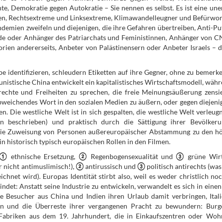
hte, Demokratie gegen Autokratie – Sie nennen es selbst. Es ist eine une
ben, Rechtsextreme und Linksextreme, Klimawandelleugner und Befürwor
ndemien zweifeln und diejenigen, die ihre Gefahren übertreiben, Anti-Pu
inde oder Anhänger des Patriarchats und Feministinnen, Anhänger von 
en andererseits, Anbeter von Palästinensern oder Anbeter Israels – di
e identifizieren, schleudern Etiketten auf ihre Gegner, ohne zu bemerke
unistische China entwickelt ein kapitalistisches Wirtschaftsmodell, währ
rechte und Freiheiten zu sprechen, die freie Meinungsäußerung zensi
abweichendes Wort in den sozialen Medien zu äußern, oder gegen diejenig
n. Die westliche Welt ist in sich gespalten, die westliche Welt verleugn
en beschrieben) und praktisch durch die Sättigung ihrer Bevölker
die Zuweisung von Personen außereuropäischer Abstammung zu den h
n historisch typisch europäischen Rollen in den Filmen.
①
ethnische Ersetzung,
②
Regenbogensexualität und
③
grüne Wirt
r nicht antimuslimisch!),
②
antirussisch und
③
politisch antirechts (wa
ichnet wird). Europas Identität stirbt also, weil es weder christlich no
ndet: Anstatt seine Industrie zu entwickeln, verwandelt es sich in einen
e Besucher aus China und Indien ihren Urlaub damit verbringen, Ital
sen und die Überreste ihrer vergangenen Pracht zu bewundern: Bur
 Fabriken aus dem 19. Jahrhundert, die in Einkaufszentren oder Wo