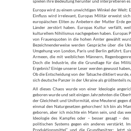
spielen ihre Bedeutung herunter und interpretieren es
Europa wird zu einem unwichtigen Winkel der Welt: Eur
Einfluss wird irrelevant, Europas Militär erweist sich
europäischen Eliten zu Anbetern der Mutter Erde gewo
Länder zerstört haben. Europas Kultur verfällt, we
kulturellem Nihilismus nachgegeben haben. Europas Pol
von Frauenquoten in die hohen Ämter gewählt wurden
Bezeichnenderweise werden Gespräche über die Ukra
Umgehung von London, Paris und Berlin geführt. Euro
Armeen, die mit weiblichen Männern, Regenbogenrek
Doch die Industrie, die die Grundlage für das Milit
Ergebnis? Einige unserer Leser werden gewusst haben
Ob die Entscheidung von der Tatsache diktiert wurde
sich deutsche Panzer in der Ukraine als größtenteils nu
All dieses Chaos wurde von einer Ideologie angerich
geboren wurde und seit einigen Jahrzehnten die Oberha
der Gleichheit und Uniformität, eine Meuterei gegen di
einmal den Naturgesetzen gehorchen! Ich bin als Mann
geboren, aber ich möchte ein Mann sein, und das wer
Ideologie des Kampfes oder – besser gesagt – des 
politischen Systems gegen ein anderes verstärkt. I
Produktionsmittel” und die Grundbesitzer; Jetzt