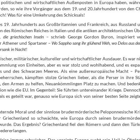
politischen und wirtschaftlichen Außenposten in Europa haben, währ
den, so wie ihre Vorgänger aus dem 19. und 20.Jahrhundert von den C
sch! Was für eine Umkehrung des Schicksals!
s 19. Jahrhunderts aus Großbritannien und Frankreich, aus Russland 
n des Römischen Reiches in Italien und die antiken architektonischen Üb
, die griechischen Inseln
– schrieb George Gordon Byron, inspiriert 
er Athener und Spartaner –
Wo Sappho sang ihr glühend Weh, wo Delos aus de
versank in Nacht
!
cher, militärischer, kultureller und wirtschaftlicher Ausdauer. Es war n
sammlung von Einheiten, aber es war stolz und wohlhabend, und es expa
rs und des Schwarzen Meeres. Als eine außereuropäische Macht – Pe
eherrschen, kämpften stolze Griechen lieber, als die Perser in ihre St
d, den Armen zu helfen, Neuankömmlingen Platz zu machen. Und bedenk
nion wie die EU. Im Gegenteil: Sie führten untereinander Kriege. Dennoch
ls es geteilt war, genauso wie Europa sich von seiner besten Seite zeigte
chternde Moral und der sinnlose brudermörderische Peloponnesische Kri
der Griechenland so schwächte, wie Europa durch seinen brudermörde
 wurde. Das Ergebnis? Griechenland fiel den Römern und dann den Tür
iedererlangen.
Weise immer schwächer. Das vereinte Europa sucht sein Heil in Ökolo