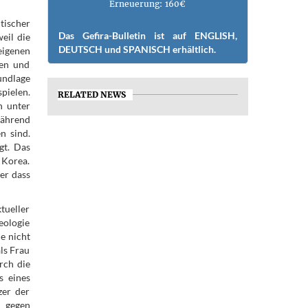
Erneuerung: 160€
tischer
Das Gefira-Bulletin ist auf ENGLISH,
weil die
DEUTSCH und SPANISCH erhältlich.
eigenen
ten und
undlage
pielen.
RELATED NEWS
n unter
während
n sind.
gt. Das
 Korea.
er dass
tueller
eologie
de nicht
ls Frau
rch die
s eines
zer der
e gegen