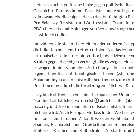
Heterosexuelle, politische Linke gegen politische Rec
Geschichte. Es muss immer Faschisten und Antifa ge
Klimawandels, diejenigen, die an den berüchtigten Pa
Pro-Selensky, Rassisten und Antirassisten, Frauenfe
BBC einerseits und Anhänger von Verschwörungstheori
ist wirklich endlos.
Individuen, die sich mit der einen oder anderen Grupp
die Etiketten meistens irreführend sind. Na, das komm
Europäische Union, die nie aufhört, über Menschen
Strafen gegen diejenigen verhängt, die es wagen, ein 
es wagen, in der Nähe einer Abtreibungsklinik zu bete
eigene Identität auf ideologischer Ebene (wie ob
Ankömmlingen aus nichtwestlichen Ländern, durch 
Positionen und durch die Besetzung von Nichtweißen i
Es gibt drei Kennzeichen der Europäischen Union:
Nominell christliches Europa ist
①
antichristlich (abe
bösartig und irreführend als rechtsextremistisch beze
bleiben wird. Auch Europas Einfluss in der Welt schwi
für Touristen. In naher Zukunft werden wohlhabend
Spanien, Frankreich und Großbritannien zu berei
Schlösser, Kirchen und Kathedralen, Altstädte und