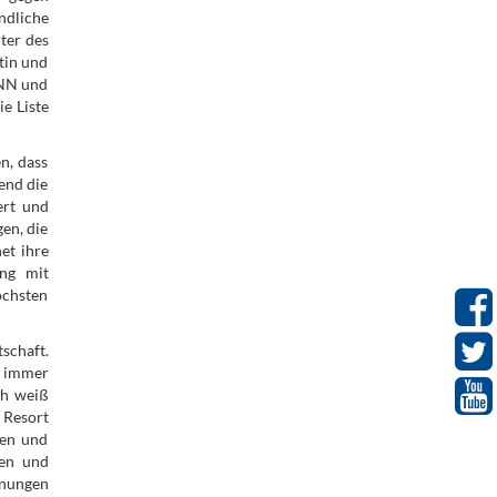
ndliche
ter des
tin und
CNN und
e Liste
n, dass
end die
ert und
en, die
et ihre
ung mit
öchsten
schaft.
s immer
ch weiß
 Resort
ien und
gen und
hnungen