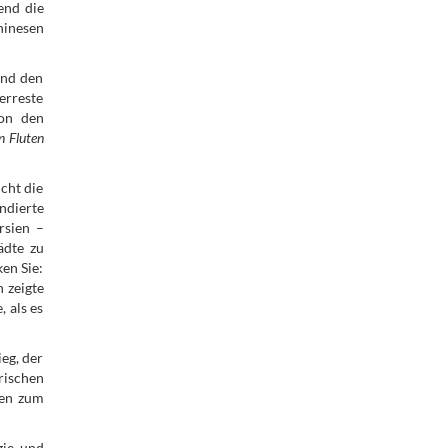
end die
hinesen
und den
erreste
von den
n Fluten
icht die
ndierte
rsien –
ädte zu
en Sie:
 zeigte
, als es
eg, der
rischen
ken zum
gie und