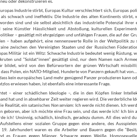
 neu oder dekonstruieren es.
opas Industrie stirbt, Europas Kultur verschlechtert sich, Europas poli
 als schwach und ineffektiv. Die Industrie des alten Kontinents stirbt, 
rden sind und sie selbst absichtlich das industrielle Potenzial ihrer 
il seine Künstler Hässlichkeit und Abstoßung, kulturellen Experimen
itiker – gesättigt mit ehrgeizigen und unfähigen Frauen, die auf der Gr
 – haben aufgehört, eine nennenswerte Rolle in der Weltpolitik zu s
ine zwischen den Vereinigten Staaten und der Russischen Föderatio
pas Militär ist ein Witz: Schwache Industrie bedeutet wenig Rüstung, 
ruten und “Soldat*innen” gesättigt sind, nur dem Namen nach Armee
är bildet, wird von den Befürwortern der grünen Wirtschaft missbilli
, dass Polen, ein NATO-Mitglied, Hunderte von Panzern gekauft hat von…
, dass kein europäisches Land mehr genügend Panzer produzieren kann od
tzlos erwiesen haben, ist ebenfalls eine interessante Frage.
tet – einer schädlichen Ideologie –, die in den Köpfen linker Intellek
nd hat und in absehbarer Zeit weiter regieren wird. Die verderbliche Id
e Realität, ein satanisches
Non serviam
: Ich werde nicht dienen. Ich wer
 geboren, aber ich möchte eine Frau sein, und das werde ich! Ich bin a
de ich! Unsinnig, schädlich, kindisch, geradezu dumm. All dies wird du
Aufstellens einer sozialen Gruppe gegen eine andere, des Ausspielen
m 19. Jahrhundert waren es die Arbeiter und Bauern gegen die “Besit
 sind es Frauen gegen Männer, Schwarze gegen Weiße, Homosexuell