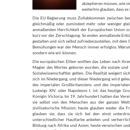
akzeptieren müssen, wie si
weiterhin glauben, dass es
Die EU-Regierung muss Zollabkommen zwischen best
gleichmäßig oder zumindest mehr oder weniger glei
anmaßenden Herrlichkeit der Europäischen Union sch
kurz vor der Zerschlagung. So enden anmaßende Erkl
gestalten und sich selbst zufriedenzustellen, mit dem G
Bemühungen war der Mensch immer erfolglos. War
sondern wie wir können.
Die europäischen Eliten wollten das Leben nach ihre
Magier des Wortes geboren wurden, die soziale und
Sozialwissenschaftler gelten. Die Realität weigert 
sich im Niedergang, und dieser Niedergang wird gele
des imperialen Großbritanniens und des imperialen 
Ludwigs XIV. oder Napoleons I. ist; das heutige Gro
Königin Victoria. Im 19. Jahrhundert hatten das Ver
sie selbst von den Menschen aus der ganzen Welt 
zivilisatorische Mission; heute glauben weder die F
glauben sie, dass sie sich bei den einst unterd
unterschiedlicher Hautfarbe anbeten und verherrli
Bildung nach Afrika und Asien; heute verwischen und 