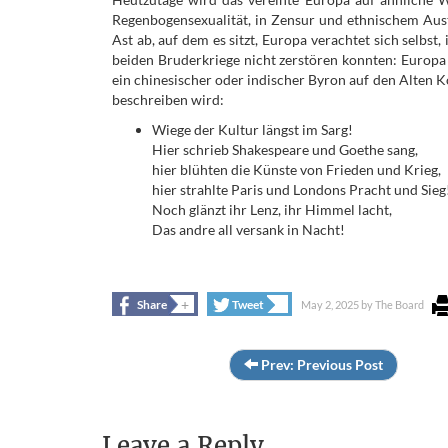
Regenbogensexualität, in Zensur und ethnischem Aust
Ast ab, auf dem es sitzt, Europa verachtet sich selbst
beiden Bruderkriege nicht zerstören konnten: Europa br
ein chinesischer oder indischer Byron auf den Alten 
beschreiben wird:
Wiege der Kultur längst im Sarg!
Hier schrieb Shakespeare und Goethe sang,
hier blühten die Künste von Frieden und Krieg,
hier strahlte Paris und Londons Pracht und Sieg
Noch glänzt ihr Lenz, ihr Himmel lacht,
Das andre all versank in Nacht!
+
+
Share
Tweet
May 2, 2025
by
The Board
Prev: Previous Post
Leave a Reply