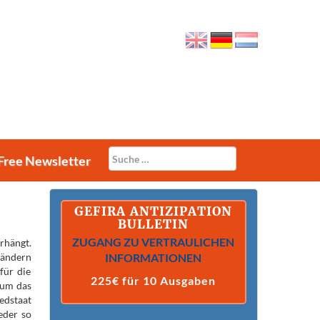
Free Newsletter
GEFIRA ANTIZIPATION
BULLETIN
ZUGANG ZU VERTRAULICHEN
rhängt.
Ländern
INFORMATIONEN
für die
225€ für 10 Ausgaben
 um das
edstaat
eder so