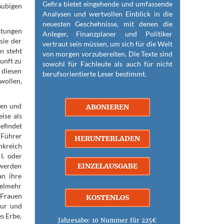
Gefira bietet eingehende und umfassende
äubigen
Analysen und wertvollen Einblick in die
neuesten Geschehnisse, mit denen die
stungen
Anleger, Finanzplaner und Politiker
sie der
vertraut sein müssen, um sich für die Welt
n steht
von morgen vorzubereiten. Die Texte sind
unft zu
sowohl für Fachleute als auch für nicht
i diesen
berufsorientierte Leser bestimmt.
wollen,
hen und
ABONIEREN
ise als
efindet
 Führer
HERUNTERLADEN
nkreich
I. oder
 werden
EINZELAUSGABE
an ihre
ielmehr
 Frauen
KOSTENLOS
tur und
s Erbe,
Jahresabo: 10 Nummer für 225€