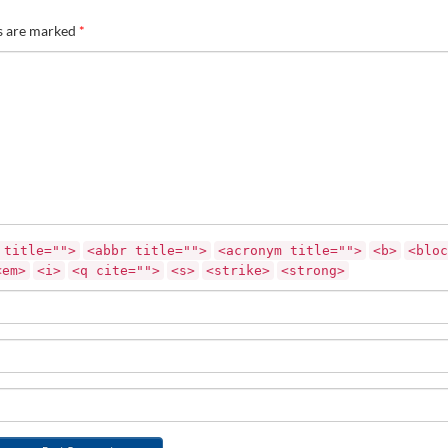
ds are marked
*
 title="">
<abbr title="">
<acronym title="">
<b>
<bloc
<em>
<i>
<q cite="">
<s>
<strike>
<strong>