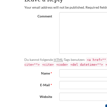
Your email address will not be published.
Required fiel
Comment
Du kannst folgende
HTML
-Tags benutzen:
<a href=""
cite="">
<cite>
<code>
<del datetime="">
Name
*
E-Mail
*
Website