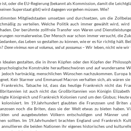
e ist, oder die EU-Regierung (bekannt als Kommission, damit die Leichtgl
 keinen Superstaat gibt) wird dagegen vorgehen müssen. Wie?
immten Mitgliedstaaten umsetzen und durchsetzen, um die Zollbela
chmäßig zu verteilen. Welche Politik auch immer gewählt wird, wird 
aden. Der berühmte zollfreie Transfer von Waren und Dienstleistunge
ärungen normalerweise. Der Mensch war schon immer versucht, die Zuk
edanken, das Leben so gestalten zu können, wie er es für richtig hält. Be
um?
Denn vivimus non ut volumus, sed ut possumus
– Wir leben, nicht wie wir 
n Idealen gestalten, die in ihren Köpfen oder den Köpfen der Philosop
 psychologische Konstrukte heraufbeschwören und auf wundersame We
sich jedoch hartnäckig, menschlichen Wünschen nachzukommen. Europa b
ugnet. Keir Starmer und Emmanuel Macron verhalten sich, als wären sie
Frankreichs. Tatsache ist, dass das heutige Frankreich nicht das Fra
ßbritannien ist auch nicht das Großbritannien von Königin Elizabeth 
einigte Königreich und Frankreich Kolonien rund um den Globus; Heute
kolonisiert. Im 19.Jahrhundert glaubten die Franzosen und Briten 
ranzosen noch die Briten, dass sie der Welt etwas zu bieten haben. V
rückten und ausgebeuteten Völkern entschuldigen und Männer und
chen sollten. Im 19.Jahrhundert brachten England und Frankreich Kul
annullieren die beiden Nationen ihr eigenes historisches und kulturelle